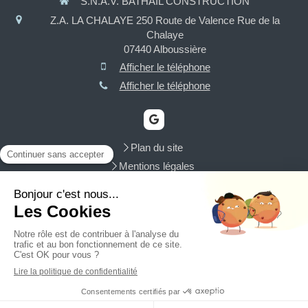
S.N.A.V. BATHAIL CONSTRUCTION
Z.A. LA CHALAYE 250 Route de Valence Rue de la
Chalaye
07440
Alboussière
Afficher le téléphone
Afficher le téléphone
Plan du site
Mentions légales
Maçonnerie, charpente, couverture, assainissement VRD,
terrassement, isolation
Demander un devis
Création et référencement du site par Simplébo