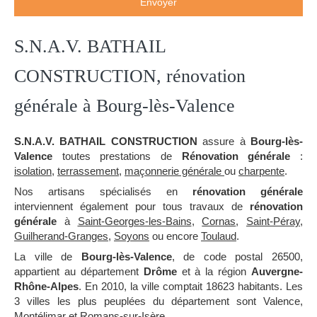
Envoyer
S.N.A.V. BATHAIL
CONSTRUCTION, rénovation
générale à Bourg-lès-Valence
S.N.A.V. BATHAIL CONSTRUCTION
assure à
Bourg-lès-
Valence
toutes prestations de
Rénovation générale
:
isolation
,
terrassement
,
maçonnerie générale
ou
charpente
.
Nos artisans spécialisés en
rénovation générale
interviennent également pour tous travaux de
rénovation
générale
à
Saint-Georges-les-Bains
,
Cornas
,
Saint-Péray
,
Guilherand-Granges
,
Soyons
ou encore
Toulaud
.
La ville de
Bourg-lès-Valence
, de code postal 26500,
appartient au département
Drôme
et à la région
Auvergne-
Rhône-Alpes
. En 2010, la ville comptait 18623 habitants. Les
3 villes les plus peuplées du département sont Valence,
Montélimar et Romans-sur-Isère.