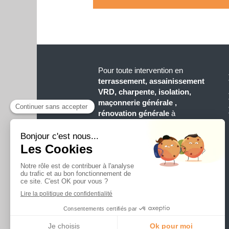
Pour toute intervention en
terrassement, assainissement
VRD, charpente, isolation,
maçonnerie générale ,
rénovation générale
à
Alboussière
et dans tout le
département d'Ardèche,
n'hésitez pas à contacter
S.N.A.V. BATHAIL
CONSTRUCTION
!
S.N.A.V. BATHAIL
CONSTRUCTION est une
entreprise
RGE Qualibat
.
©2021 S.N.A.V. BATHAIL