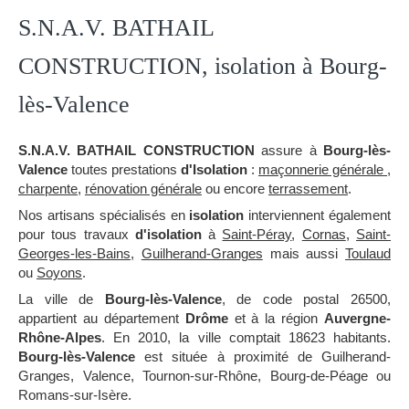
S.N.A.V. BATHAIL
CONSTRUCTION, isolation à Bourg-
lès-Valence
S.N.A.V. BATHAIL CONSTRUCTION
assure à
Bourg-lès-
Valence
toutes prestations
d'Isolation
:
maçonnerie générale
,
charpente
,
rénovation générale
ou encore
terrassement
.
Nos artisans spécialisés en
isolation
interviennent également
pour tous travaux
d'isolation
à
Saint-Péray
,
Cornas
,
Saint-
Georges-les-Bains
,
Guilherand-Granges
mais aussi
Toulaud
ou
Soyons
.
La ville de
Bourg-lès-Valence
, de code postal 26500,
appartient au département
Drôme
et à la région
Auvergne-
Rhône-Alpes
. En 2010, la ville comptait 18623 habitants.
Bourg-lès-Valence
est située à proximité de Guilherand-
Granges, Valence, Tournon-sur-Rhône, Bourg-de-Péage ou
Romans-sur-Isère.