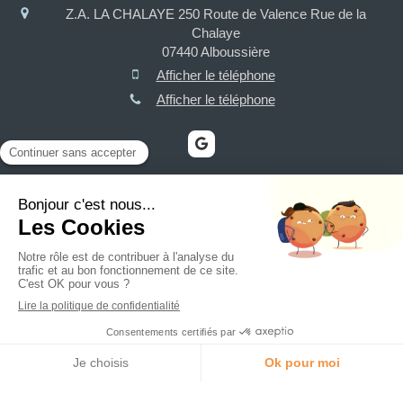
Z.A. LA CHALAYE 250 Route de Valence Rue de la
Chalaye
07440
Alboussière
Afficher le téléphone
Afficher le téléphone
Plan du site
Mentions légales
Maçonnerie, charpente, couverture, assainissement VRD,
terrassement, isolation
Demander un devis
Création et référencement du site par Simplébo
Site créé grâce à
HA PLUS PME